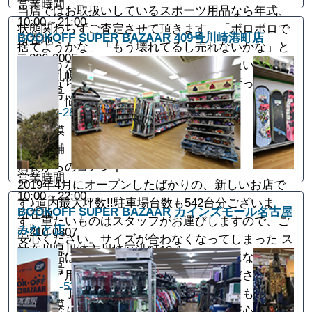
営業時間
当店ではお取扱いしているスポーツ用品なら年式、
10:00～21:00
状態関わらずご査定させて頂きます。「ボロボロで
BOOKOFF SUPER BAZAAR 409号川崎港町店
所在地
捨てようかな」「もう壊れてるし売れないかな」と
〒006-0005
思うようなお品物でも大丈夫です！お取扱いしてい
北海道札幌市手稲区西宮の沢五条2-11-15
るものなら不要なお品物のお引き取りも行っていま
電話番号
すので、悩んだらまず当店へ！
011-668-2811
店舗規模
大型店舗
店長からのコメント
営業時間
2019年4月にオープンしたばかりの、新しいお店で
10:00～22:00
す♪道内最大坪数!!駐車場台数も542台分ございま
BOOKOFF SUPER BAZAAR カインズモール名古屋
所在地
す。重たいものはスタッフがお運びしますので、ご
みなと店
〒210-0807
安心ください。サイズが合わなくなってしまった ス
神奈川県川崎市川崎区港町12-1
キー用品はもちろん、買い替えでご不要になったア
電話番号
ウトドア用品は、ブックオフにお売りください!!１
044-221-5320
点１点、丁寧に査定させていただきます。もちろん
店舗規模
お見積もりだけでも大歓迎☆皆様のご来店心よりお