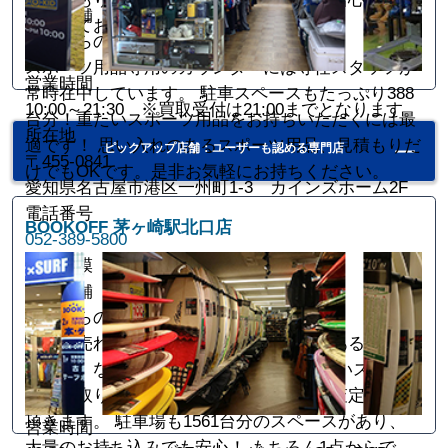
大型店舗
待ちしております。
店長からのコメント
スポーツ用品専用のカウンターには専任スタッフが
営業時間
常時在中しています。 駐車スペースもたっぷり388
10:00～21:30 ※買取受付は21:00までとなります。
台分！重たいスポーツ用品をお持ちいただくには最
所在地
適です！ 思い入れのあるスポーツ用品、見積もりだ
ピックアップ店舗：ユーザーも認める専門店
〒455-0841
けでもOKです。是非お気軽にお持ちください。
愛知県名古屋市港区一州町1-3 カインズホーム2F
電話番号
BOOKOFF 茅ヶ崎駅北口店
052-389-5800
店舗規模
大型店舗
店長からのコメント
「これ売れるのかな？」「キズ、汚れがあるけど大
丈夫？」などの不安は当店で解消！ 幅広いスポーツ
用品を取り扱っており、１点１点大切に査定させて
頂きます。 駐車場も1561台分のスペースがあり、
営業時間
大量のお持ち込みでも安心！ もちろん1点からで