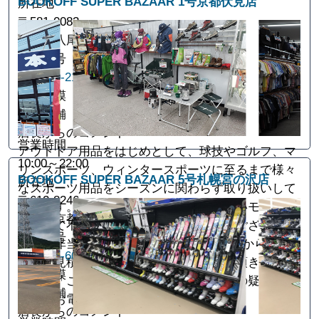
BOOKOFF SUPER BAZAAR 1号京都伏見店
所在地
〒581-0083
大阪府八尾市永畑町2-2-18
電話番号
072-990-2151
店舗規模
大型店舗
店長からのコメント
営業時間
アウトドア用品をはじめとして、球技やゴルフ、マ
10:00～22:00
リンスポーツ、ウィンタースポーツに至るまで様々
BOOKOFF SUPER BAZAAR 5号札幌宮の沢店
所在地
なスポーツ用品をシーズンに関わらず取り扱いして
〒612-8246
おります。長年使っていたものや、新しいモデルを
京都府京都市伏見区横大路芝生1
購入して不要になってしまったお品物がございまし
電話番号
たら是非当店にお持ちください。小物1点からで
075-605-6000
も、お見積りのみでも喜んで査定させて頂きます！
店舗規模
大物や「こんなものも売れるのかな？」の疑問はお
大型店舗
気軽にお電話ください。
店長からのコメント