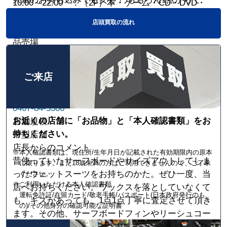
10:00～22:00 ：（2F）本・ゲーム・CD・DVD・
も、お見積りだけでも大歓迎です。 是非！スポーツ
携帯電話・家電・楽器・トレカ売場
店頭買取の流れ
用品は当店までお持ちください。
10:00～21:00 ：（1F）ファッション・スポーツ用
品売場
所在地
〒253-0044
ご来店
神奈川県茅ヶ崎市新栄町2-8 共和ビル
電話番号
0467-84-5386
お近くの店舗に「お品物」と「本人確認書類」をお
店舗規模
持ちください。
中型店舗
店長からのコメント
※本人確認書類は、現住所/生年月日が記載された有効期限内の原本
昔使っていたサーフボードやサイズアウトしてしま
に限ります。また18歳未満の方はご利用できませんので、ご了承
ったウェットスーツをお持ちのかた。ぜひ一度、当
ください。
※ご利用いただける本人確認書類
店へお持ちください。ワックスを落としていなくて
運転免許証/在留カード/敬老手帳/パスポート(日本政府発行のも
も、キズがあっても、1点1点丁寧に査定させて頂き
の)/その他身分の確認可能な証明書
ます。その他、サーフボードフィンやリーシュコー
ドなど小物も取り扱っております。お見積りだけで