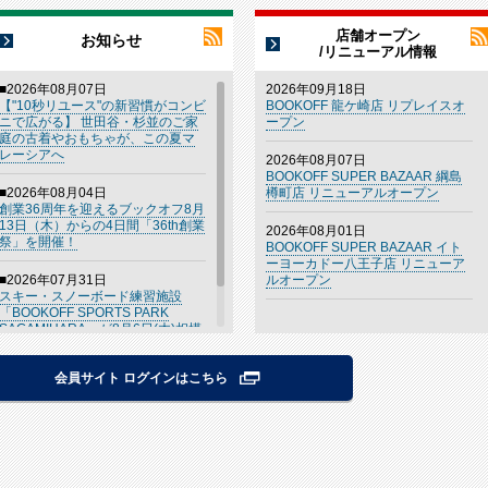
店舗オープン
お知らせ
/リニューアル情報
■2026年08月07日
2026年09月18日
【"10秒リユース"の新習慣がコンビ
BOOKOFF 龍ケ崎店 リプレイスオ
ニで広がる】 世田谷・杉並のご家
ープン
庭の古着やおもちゃが、この夏マ
レーシアへ
2026年08月07日
BOOKOFF SUPER BAZAAR 綱島
■2026年08月04日
樽町店 リニューアルオープン
創業36周年を迎えるブックオフ8月
13日（木）からの4日間「36th創業
2026年08月01日
祭」を開催！
BOOKOFF SUPER BAZAAR イト
ーヨーカドー八王子店 リニューア
■2026年07月31日
ルオープン
スキー・スノーボード練習施設
「BOOKOFF SPORTS PARK
SAGAMIHARA」が8月6日(木)相模
原市に誕生
会員サイト ログインはこちら