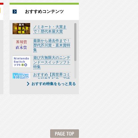
おすすめコンテンツ
ノミネート・大賞ま
で！歴代本屋大賞
最新から過去作まで！
歴代芥川賞・直木賞特
集
遊び方無限大のニンテ
ンドースイッチソフト
特集
おすすめ【異世界コミ
ック特集】転生・召喚
おすすめ特集をもっと見る
漫画一覧
間違いない！CDベス
ト盤特集