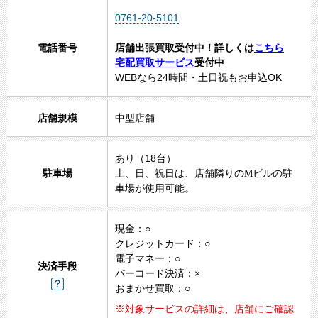
0761-20-5101
電話番号
店舗出張買取受付中！詳しくは
こちら
宅配買取サービス
受付中
WEBなら24時間・土日祝もお申込OK
店舗規模
中型店舗
あり（18台）
駐車場
土、日、祝日は、店舗隣りの
M
ビルの駐
車場が使用可能。
現金：○
クレジットカード：○
電子マネー：○
決済手段
バーコード決済：×
おまかせ買取：○
※対象サービスの詳細は、店舗にご確認