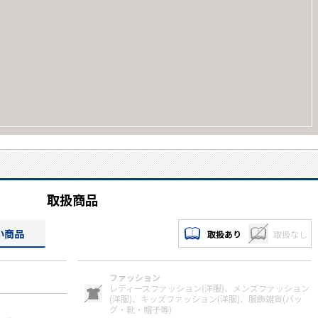
取扱商品
い商品
取扱あり
取扱なし
ファッション
レディースファッション(洋服)、
メンズファッション
(洋服)、
キッズファッション(洋服)、
服飾雑貨(バッ
グ・靴・帽子等)