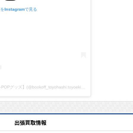
Instagramで見る
BOOKOFF豊橋店＆豊橋駅前店【K-POPグッズ】(@bookoff_toyohashi.toyoekimae)がシェアした投稿
出張買取情報