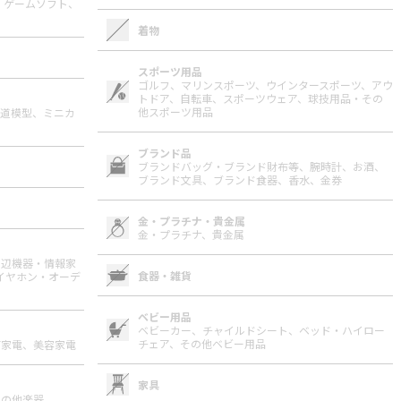
、
ゲームソフト、
着物
スポーツ用品
ゴルフ、
マリンスポーツ、
ウインタースポーツ、
アウ
トドア、
自転車、
スポーツウェア、
球技用品・その
他スポーツ用品
道模型、
ミニカ
ブランド品
ブランドバッグ・ブランド財布等、
腕時計、
お酒、
ブランド文具、
ブランド食器、
香水、
金券
金・プラチナ・貴金属
金・プラチナ、
貴金属
周辺機器・情報家
食器・雑貨
イヤホン・オーデ
ベビー用品
ベビーカー、
チャイルドシート、
ベッド・ハイロー
チェア、
その他ベビー用品
節家電、
美容家電
家具
その他楽器