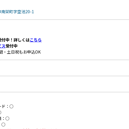
南栄町字空池20-1
受付中！詳しくは
こちら
ビス
受付中
時間・土日祝もお申込OK
ード：○
○
済：○
：○