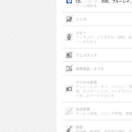
CD、
レコード、
DVD、ブルーレイ
ゲーム機本体
トレカ
ホビー
フィギュア、
プラモデル・模型、
鉄
ー、
おもちゃ
アニメグッズ
携帯電話・スマホ
デジタル家電
テレビ・レコーダー、
パソコン・
電、
カメラ・レンズ、
ヘッドホン/
ィオ、
スマートウォッチ
生活家電
キッチン家電、
リビング家電、
季
楽器
弦楽器、
管楽器、
楽器周辺機器、