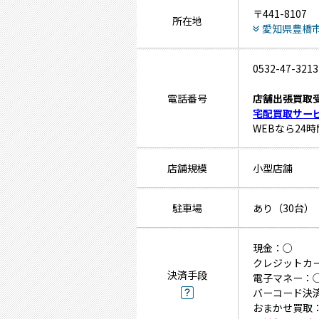
〒441-8107
所在地
愛知県豊橋市
0532-47-3213
電話番号
店舗出張買取
宅配買取サー
WEBなら24
店舗規模
小型店舗
駐車場
あり（30台）
現金：○
クレジットカ
決済手段
電子マネー：
バーコード決
おまかせ買取