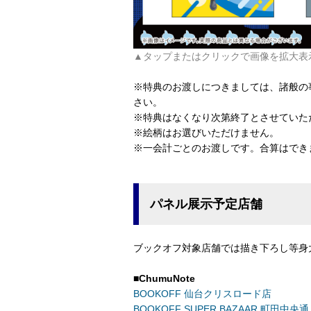
▲タップまたはクリックで画像を拡大表
※特典のお渡しにつきましては、諸般の
さい。
※特典はなくなり次第終了とさせていた
※絵柄はお選びいただけません。
※一会計ごとのお渡しです。合算はでき
パネル展示予定店舗
ブックオフ対象店舗では描き下ろし等身
■
ChumuNote
BOOKOFF 仙台クリスロード店
BOOKOFF SUPER BAZAAR 町田