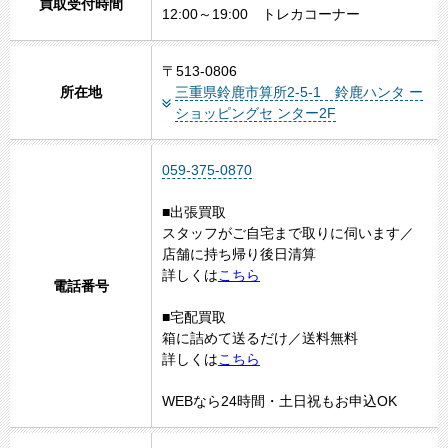
買取受付時間
12:00～19:00 トレカコーナー
〒513-0806
所在地
三重県鈴鹿市算所2-5-1 鈴鹿ハンタ ー
ショッピングセ ンター2F
1
2
3
059-375-0870
■出張買取
スタッフがご自宅まで取りに伺います／
店舗に持ち帰り後日清算
詳しくは
こちら
電話番号
■宅配買取
箱に詰めて送るだけ／送料無料
詳しくは
こちら
WEBなら24時間・土日祝もお申込OK