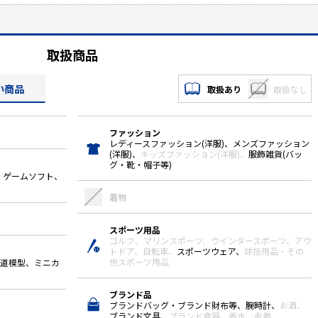
取扱商品
い商品
取扱あり
取扱なし
ファッション
レディースファッション(洋服)、メンズファッション
(洋服)、
キッズファッション(洋服)、
服飾雑貨(バッ
グ・靴・帽子等)
、ゲームソフト、
着物
スポーツ用品
ゴルフ、
マリンスポーツ、
ウインタースポーツ、
アウ
トドア、
自転車、
スポーツウェア、
球技用品・その
他スポーツ用品
鉄道模型、ミニカ
ブランド品
ブランドバッグ・ブランド財布等、腕時計、
お酒、
ブランド文具、
ブランド食器、
香水、
金券