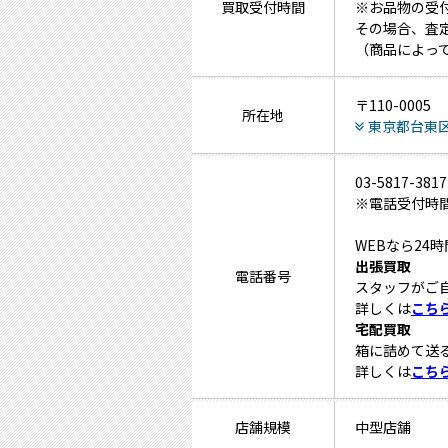
買取受付時間
※お品物の受付
その場合、査
（商品によっ
〒110-0005
所在地
東京都台東区上
03-5817-3817
※電話受付時間 
WEBなら24
出張買取
電話番号
スタッフがご
詳しくは
こち
宅配買取
箱に詰めて送
詳しくは
こち
店舗規模
中型店舗