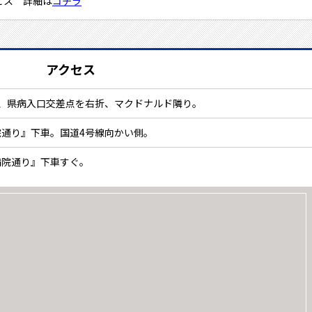
ビス 詳細は
コチラ
アクセス
、県病入口交差点を右折、マクドナルド隣り。
通り』下車。国道4号線向かい側。
病院通り』下車すぐ。