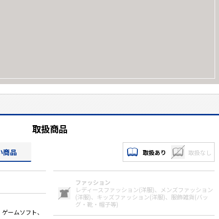
取扱商品
い商品
取扱あり
取扱なし
ファッション
レディースファッション(洋服)、
メンズファッション
(洋服)、
キッズファッション(洋服)、
服飾雑貨(バッ
グ・靴・帽子等)
、ゲームソフト、