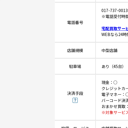
017-737-0013
※電話受付時間 
電話番号
宅配買取サー
WEBなら24
店舗規模
中型店舗
駐車場
あり（45台）
現金：○
クレジットカ
決済手段
電子マネー：
バーコード決
おまかせ買取
※対象サービ