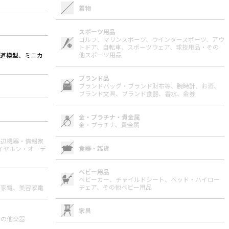
着物
スポーツ用品
ゴルフ、
マリンスポーツ、
ウインタースポーツ、
アウ
トドア、
自転車、
スポーツウェア、
球技用品・その
他スポーツ用品
鉄道模型、ミニカ
ブランド品
ブランドバッグ・ブランド財布等、
腕時計、
お酒、
ブランド文具、
ブランド食器、
香水、
金券
金・プラチナ・貴金属
金・プラチナ、
貴金属
周辺機器・情報家
食器・雑貨
イヤホン・オーデ
ベビー用品
ベビーカー、
チャイルドシート、
ベッド・ハイロー
チェア、
その他ベビー用品
節家電、
美容家電
家具
その他楽器