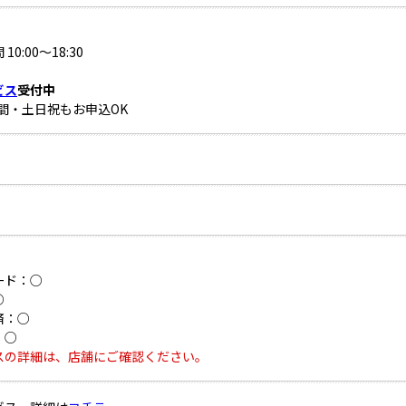
10:00～18:30
ビス
受付中
時間・土日祝もお申込OK
ード：○
○
済：○
：○
スの詳細は、店舗にご確認ください。