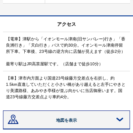
アクセス
【電車】津駅から「イオンモール津南(旧サンバレー)行き」「香
良洲行き」「天白行き」バスで約30分。イオンモール津南停留
所下車。下車後、23号線の逆方向に店舗が見えます（徒歩2分）
最寄り駅はJR高茶屋駅です。（店舗まで徒歩10分）
【車】津市内方面より国道23号線藤方交差点を右折し、約
1.5km直進していただくと小さい橋があり越えると左手にやきと
り美濃路様、あみやき亭様が並ぶ向かいに当店御座います。国
道23号線藤方交差点より車約4分。
地図を表示