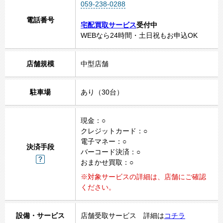
059-238-0288
電話番号
宅配買取サービス
受付中
WEBなら24時間・土日祝もお申込OK
1
店舗規模
中型店舗
2
3
4
駐車場
あり（30台）
5
現金：○
クレジットカード：○
電子マネー：○
決済手段
バーコード決済：○
おまかせ買取：○
※対象サービスの詳細は、店舗にご確認
ください。
設備・サービス
店舗受取サービス 詳細は
コチラ