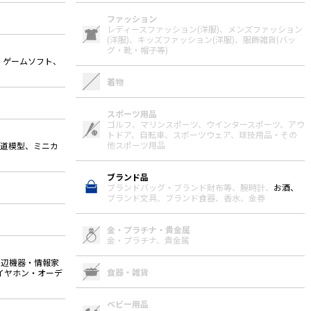
ファッション
レディースファッション(洋服)、
メンズファッション
(洋服)、
キッズファッション(洋服)、
服飾雑貨(バッ
グ・靴・帽子等)
、ゲームソフト、
着物
スポーツ用品
ゴルフ、
マリンスポーツ、
ウインタースポーツ、
アウ
トドア、
自転車、
スポーツウェア、
球技用品・その
他スポーツ用品
鉄道模型、ミニカ
ブランド品
ブランドバッグ・ブランド財布等、
腕時計、
お酒、
ブランド文具、
ブランド食器、
香水、
金券
金・プラチナ・貴金属
金・プラチナ、
貴金属
周辺機器・情報家
食器・雑貨
イヤホン・オーデ
ベビー用品