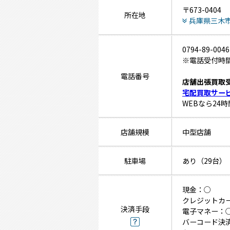
〒673-0404
所在地
兵庫県三木市
0794-89-0046
※電話受付時間 
電話番号
店舗出張買取
宅配買取サー
WEBなら24
店舗規模
中型店舗
駐車場
あり（29台）
現金：○
クレジットカ
決済手段
電子マネー：
バーコード決