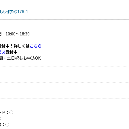
大村字砂176-1
10:00～18:30
受付中！詳しくは
こちら
ビス
受付中
時間・土日祝もお申込OK
ード：○
○
済：○