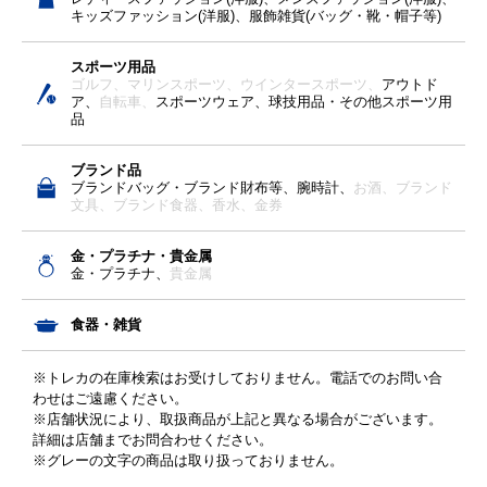
キッズファッション(洋服)、服飾雑貨(バッグ・靴・帽子等)
スポーツ用品
ゴルフ、
マリンスポーツ、
ウインタースポーツ、
アウトド
ア、
自転車、
スポーツウェア、球技用品・その他スポーツ用
品
ブランド品
ブランドバッグ・ブランド財布等、腕時計、
お酒、
ブランド
文具、
ブランド食器、
香水、
金券
金・プラチナ・貴金属
金・プラチナ、
貴金属
食器・雑貨
※トレカの在庫検索はお受けしておりません。電話でのお問い合
わせはご遠慮ください。
※店舗状況により、取扱商品が上記と異なる場合がございます。
詳細は店舗までお問合わせください。
※グレーの文字の商品は取り扱っておりません。