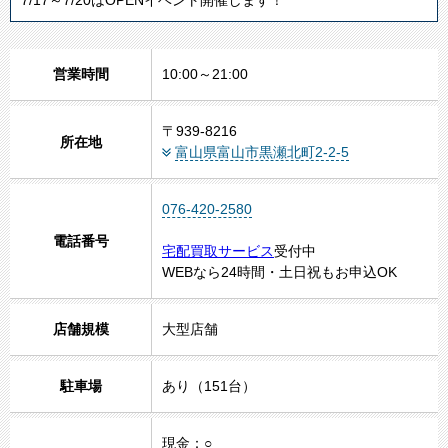
営業時間
10:00～21:00
1
〒939-8216
2
所在地
富山県富山市黒瀬北町2-2-5
3
4
5
076-420-2580
電話番号
宅配買取サービス
受付中
WEBなら24時間・土日祝もお申込OK
店舗規模
大型店舗
駐車場
あり（151台）
現金：○