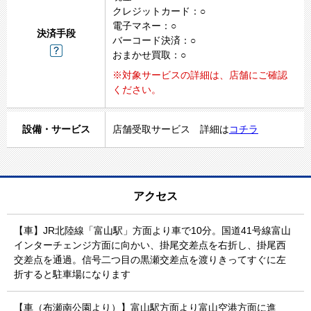
クレジットカード：○
電子マネー：○
決済手段
バーコード決済：○
おまかせ買取：○
※対象サービスの詳細は、店舗にご確認
ください。
設備・サービス
店舗受取サービス 詳細は
コチラ
アクセス
【車】JR北陸線「富山駅」方面より車で10分。国道41号線富山
インターチェンジ方面に向かい、掛尾交差点を右折し、掛尾西
交差点を通過。信号二つ目の黒瀬交差点を渡りきってすぐに左
折すると駐車場になります
【車（布瀬南公園より）】富山駅方面より富山空港方面に進