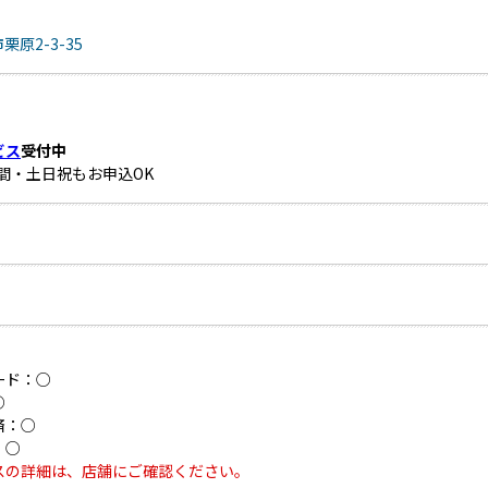
原2-3-35
ビス
受付中
時間・土日祝もお申込OK
ード：○
○
済：○
：○
スの詳細は、店舗にご確認ください。