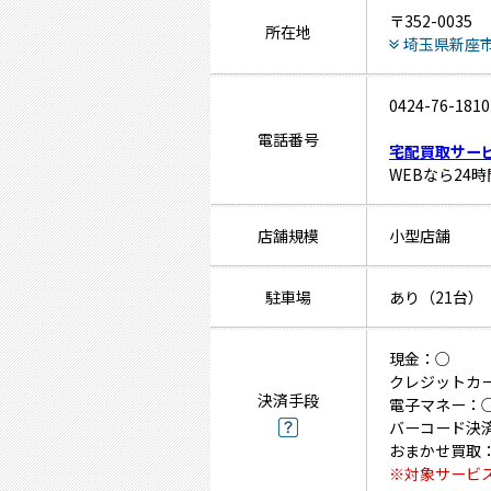
〒352-0035
所在地
埼玉県新座市栗
0424-76-1810
電話番号
宅配買取サー
WEBなら24
店舗規模
小型店舗
駐車場
あり（21台）
現金：○
クレジットカ
決済手段
電子マネー：
バーコード決
おまかせ買取
※対象サービ