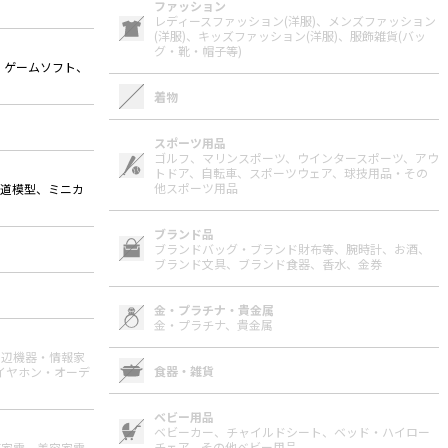
ファッション
レディースファッション(洋服)、
メンズファッション
(洋服)、
キッズファッション(洋服)、
服飾雑貨(バッ
グ・靴・帽子等)
、ゲームソフト、
着物
スポーツ用品
ゴルフ、
マリンスポーツ、
ウインタースポーツ、
アウ
トドア、
自転車、
スポーツウェア、
球技用品・その
他スポーツ用品
鉄道模型、ミニカ
ブランド品
ブランドバッグ・ブランド財布等、
腕時計、
お酒、
ブランド文具、
ブランド食器、
香水、
金券
金・プラチナ・貴金属
金・プラチナ、
貴金属
周辺機器・情報家
食器・雑貨
イヤホン・オーデ
ベビー用品
ベビーカー、
チャイルドシート、
ベッド・ハイロー
チェア、
その他ベビー用品
節家電、
美容家電