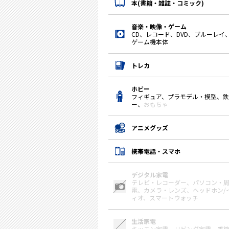
本(書籍・雑誌・コミック)
音楽・映像・ゲーム
CD、レコード、DVD、ブルーレイ
ゲーム機本体
トレカ
ホビー
フィギュア、プラモデル・模型、
ー、
おもちゃ
アニメグッズ
携帯電話・スマホ
デジタル家電
テレビ・レコーダー、
パソコン・
電、
カメラ・レンズ、
ヘッドホン/
ィオ、
スマートウォッチ
生活家電
キッチン家電、
リビング家電、
季