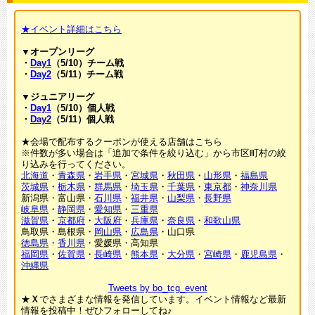
★イベント詳細はこちら
▼オープンリーグ
・
Day1
（5/10）チーム戦
・
Day2
（5/11）チーム戦
▼ジュニアリーグ
・
Day1
（5/10）個人戦
・
Day2
（5/11）個人戦
★会場で配布するクーポンが使える店舗はこちら
※件数が多い場合は「追加で条件を絞り込む」から市区町村の絞
り込みを行ってください。
北海道
・
青森県
・
岩手県
・
宮城県
・
秋田県
・
山形県
・
福島県
茨城県
・
栃木県
・
群馬県
・
埼玉県
・
千葉県
・
東京都
・
神奈川県
新潟県・富山県・
石川県
・
福井県
・
山梨県
・
長野県
岐阜県
・
静岡県
・
愛知県
・
三重県
滋賀県
・
京都府
・
大阪府
・
兵庫県
・
奈良県
・
和歌山県
鳥取県・島根県・
岡山県
・
広島県
・山口県
徳島県
・
香川県
・愛媛県・高知県
福岡県
・
佐賀県
・
長崎県
・
熊本県
・
大分県
・
宮崎県
・
鹿児島県
・
沖縄県
Tweets by bo_tcg_event
★
Ｘ
でさまざまな情報を発信しています。イベント情報など最新
情報を投稿中！ぜひフォローしてね♪