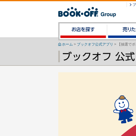
ブ
ホーム
>
ブックオフ公式アプリ
>
【抽選でポ