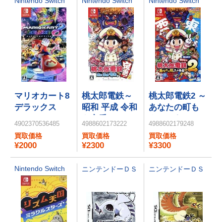
Nintendo Switch
Nintendo Switch
Nintendo Switch
マリオカート8
桃太郎電鉄～
桃太郎電鉄2 ～
デラックス
昭和 平成 令和
あなたの町も
も定番！～
きっとある～
4902370536485
4988602173222
4988602179248
東日本編＋西
買取価格
買取価格
買取価格
日本編
¥2000
¥2300
¥3300
Nintendo Switch
ニンテンドーＤＳ
ニンテンドーＤＳ