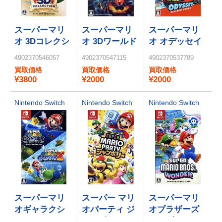
スーパーマリ
スーパーマリ
スーパーマリ
オ 3Dコレクシ
オ 3Dワールド
オ オデッセイ
ョン
＋ フューリー
4902370546057
4902370547115
4902370537789
ワールド
買取価格
買取価格
買取価格
¥3800
¥2000
¥2000
Nintendo Switch
Nintendo Switch
Nintendo Switch
スーパーマリ
スーパー マリ
スーパーマリ
オギャラクシ
オパーティ ジ
オブラザーズ
ー ＋ スーパー
ャンボリー
ワンダー