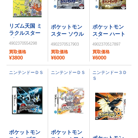
リズム天国 ミ
ポケットモン
ポケットモン
ラクルスター
スター ソウル
スター ハート
ズ
シルバー
ゴールド
4902370554298
4902370517903
4902370517897
買取価格
買取価格
買取価格
¥3800
¥6000
¥6000
ニンテンドーＤＳ
ニンテンドーＤＳ
ニンテンドー３Ｄ
Ｓ
ポケットモン
ポケットモン