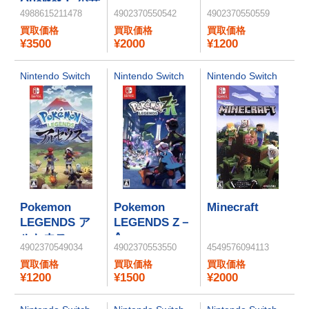
Quartet： 少女
レット
レット
4988615211478
4902370550542
4902370550559
たちのキセキ
買取価格
買取価格
買取価格
（通常版）
¥3500
¥2000
¥1200
Nintendo Switch
Nintendo Switch
Nintendo Switch
Pokemon
Pokemon
Minecraft
LEGENDS ア
LEGENDS Z－
A
ルセウス
4902370549034
4902370553550
4549576094113
買取価格
買取価格
買取価格
¥1200
¥1500
¥2000