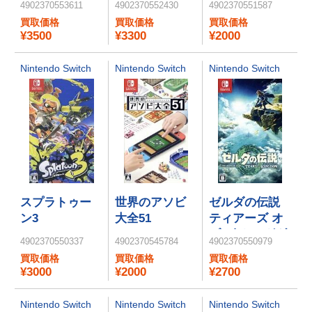
4902370553611
4902370552430
4902370551587
マリオギャラ
買取価格
買取価格
買取価格
クシー 2
¥3500
¥3300
¥2000
Nintendo Switch
Nintendo Switch
Nintendo Switch
スプラトゥー
世界のアソビ
ゼルダの伝説
ン3
大全51
ティアーズ オ
ブ ザ キングダ
4902370550337
4902370545784
4902370550979
ム
買取価格
買取価格
買取価格
¥3000
¥2000
¥2700
Nintendo Switch
Nintendo Switch
Nintendo Switch