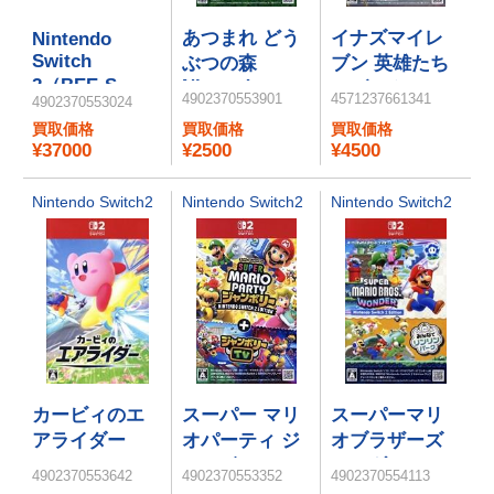
あつまれ どう
イナズマイレ
Nintendo
Switch
ぶつの森
ブン 英雄たち
ニンテンドーＤＳ
2（BEE-S-
Nintendo
のヴィクトリ
4902370553901
4571237661341
4902370553024
Switch 2
KB6CA）
ーロード
Edition
買取価格
買取価格
買取価格
Nintendo
¥37000
¥2500
¥4500
Switch 2
Edition
Nintendo Switch2
Nintendo Switch2
Nintendo Switch2
カービィのエ
スーパー マリ
スーパーマリ
アライダー
オパーティ ジ
オブラザーズ
ャンボリー
ワンダー
4902370553642
4902370553352
4902370554113
Nintendo
Nintendo