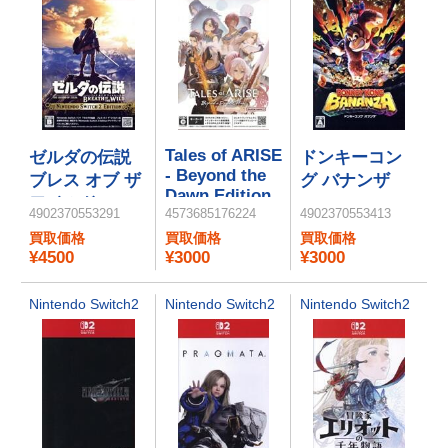
Tales of ARISE
ゼルダの伝説
ドンキーコン
- Beyond the
ブレス オブ ザ
グ バナンザ
Dawn Edition
ワイルド
4902370553291
4573685176224
4902370553413
Nintendo
買取価格
買取価格
買取価格
Switch 2
¥4500
¥3000
¥3000
Edition
Nintendo Switch2
Nintendo Switch2
Nintendo Switch2