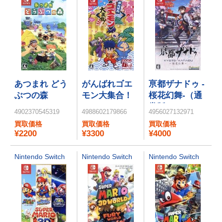
あつまれ どう
がんばれゴエ
亰都ザナドゥ -
ぶつの森
モン大集合！
桜花幻舞-（通
常版）
4902370545319
4988602179866
4956027132971
買取価格
買取価格
買取価格
¥2200
¥3300
¥4000
Nintendo Switch
Nintendo Switch
Nintendo Switch