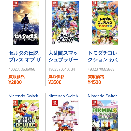
ゼルダの伝説
大乱闘スマッ
トモダチコレ
ブレス オブ ザ
シュブラザー
クション わく
ワイルド
ズ SPECIAL
わく生活
4902370536058
4902370540734
4902370553963
買取価格
買取価格
買取価格
¥2800
¥3500
¥4500
Nintendo Switch
Nintendo Switch
Nintendo Switch