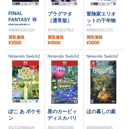
FINAL
プラグマタ
冒険家エリオ
FANTASY Ⅶ
［通常版］
ットの千年物
REBIRTH
語
4988601012119
4976219137812
4988601012133
買取価格
買取価格
買取価格
¥3500
¥4500
¥3000
Nintendo Switch2
Nintendo Switch2
Nintendo Switch2
ぽこ あ ポケモ
星のカービィ
ほの暮しの庭
ン
ディスカバリ
ー Nintendo
4521329460420
4902370553383
4995506005825