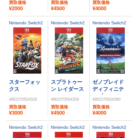
買取価格
買取価格
買取価格
Switch 2
Switch 2
¥2000
¥4500
¥4000
Edition ＋ ジャ
Edition ＋ みん
ンボリーTV
なでリンリン
Nintendo Switch2
Nintendo Switch2
Nintendo Switch2
パーク
スターフォッ
スプラトゥー
ゼノブレイド
クス
ン レイダース
ディフィニテ
ィブ・エディ
4902370554328
4902370554359
4902370554380
ション
買取価格
買取価格
買取価格
Nintendo
¥3000
¥4500
¥4000
Switch 2
Edition
Nintendo Switch2
Nintendo Switch2
Nintendo Switch2