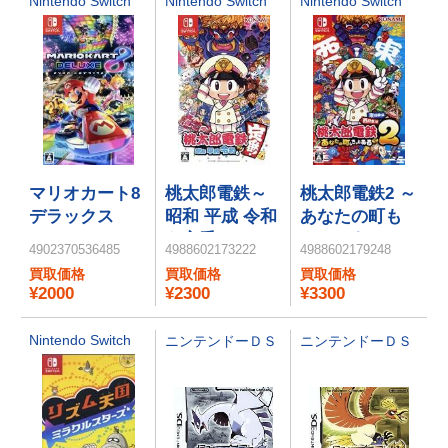
Nintendo Switch
Nintendo Switch
Nintendo Switch
マリオカート8
桃太郎電鉄～
桃太郎電鉄2 ～
デラックス
昭和 平成 令和
あなたの町も
も定番！～
きっとある～
4902370536485
4988602173222
4988602179248
東日本編＋西
買取価格
買取価格
買取価格
日本編
¥2000
¥2300
¥3300
Nintendo Switch
ニンテンドーＤＳ
ニンテンドーＤＳ