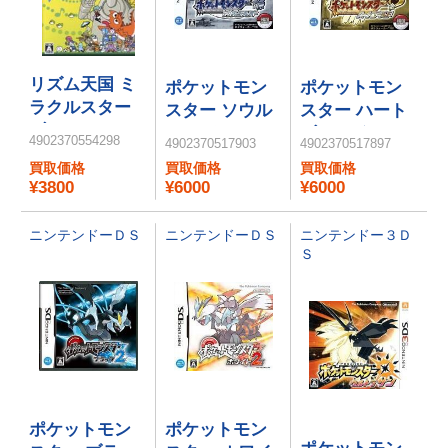
リズム天国 ミ
ポケットモン
ポケットモン
ラクルスター
スター ソウル
スター ハート
ズ
シルバー
ゴールド
4902370554298
4902370517903
4902370517897
買取価格
買取価格
買取価格
¥3800
¥6000
¥6000
ニンテンドーＤＳ
ニンテンドーＤＳ
ニンテンドー３Ｄ
Ｓ
ポケットモン
ポケットモン