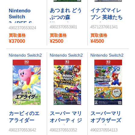
あつまれ どう
イナズマイレ
Nintendo
Switch
ぶつの森
ブン 英雄たち
ニンテンドーＤＳ
2（BEE-S-
Nintendo
のヴィクトリ
4902370553901
4571237661341
4902370553024
Switch 2
KB6CA）
ーロード
Edition
買取価格
買取価格
買取価格
Nintendo
¥37000
¥2500
¥4500
Switch 2
Edition
Nintendo Switch2
Nintendo Switch2
Nintendo Switch2
カービィのエ
スーパー マリ
スーパーマリ
アライダー
オパーティ ジ
オブラザーズ
ャンボリー
ワンダー
4902370553642
4902370553352
4902370554113
Nintendo
Nintendo