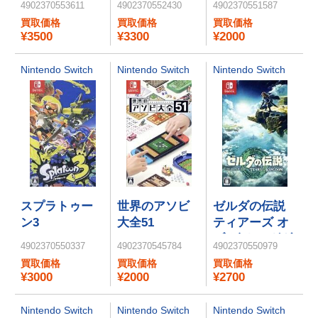
4902370553611
4902370552430
4902370551587
マリオギャラ
買取価格
買取価格
買取価格
クシー 2
¥3500
¥3300
¥2000
Nintendo Switch
Nintendo Switch
Nintendo Switch
スプラトゥー
世界のアソビ
ゼルダの伝説
ン3
大全51
ティアーズ オ
ブ ザ キングダ
4902370550337
4902370545784
4902370550979
ム
買取価格
買取価格
買取価格
¥3000
¥2000
¥2700
Nintendo Switch
Nintendo Switch
Nintendo Switch