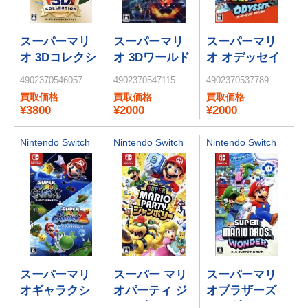
スーパーマリ
スーパーマリ
スーパーマリ
オ 3Dコレクシ
オ 3Dワールド
オ オデッセイ
ョン
＋ フューリー
4902370546057
4902370547115
4902370537789
ワールド
買取価格
買取価格
買取価格
¥3800
¥2000
¥2000
Nintendo Switch
Nintendo Switch
Nintendo Switch
スーパーマリ
スーパー マリ
スーパーマリ
オギャラクシ
オパーティ ジ
オブラザーズ
ー ＋ スーパー
ャンボリー
ワンダー