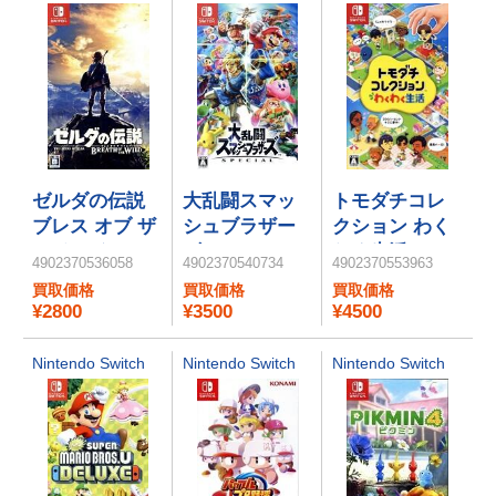
ゼルダの伝説
大乱闘スマッ
トモダチコレ
ブレス オブ ザ
シュブラザー
クション わく
ワイルド
ズ SPECIAL
わく生活
4902370536058
4902370540734
4902370553963
買取価格
買取価格
買取価格
¥2800
¥3500
¥4500
Nintendo Switch
Nintendo Switch
Nintendo Switch