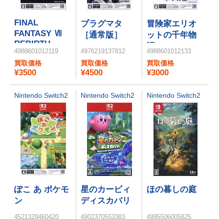
FINAL
プラグマタ
冒険家エリオ
FANTASY Ⅶ
［通常版］
ットの千年物
REBIRTH
語
4988601012119
4976219137812
4988601012133
買取価格
買取価格
買取価格
¥3500
¥4500
¥3000
Nintendo Switch2
Nintendo Switch2
Nintendo Switch2
ぽこ あ ポケモ
星のカービィ
ほの暮しの庭
ン
ディスカバリ
ー Nintendo
4521329460420
4902370553383
4995506005825