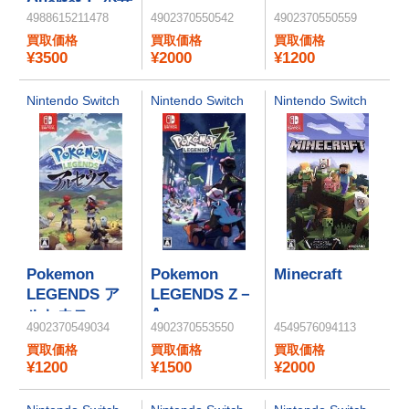
Quartet： 少女
レット
レット
4988615211478
4902370550542
4902370550559
たちのキセキ
買取価格
買取価格
買取価格
（通常版）
¥3500
¥2000
¥1200
Nintendo Switch
Nintendo Switch
Nintendo Switch
Pokemon
Pokemon
Minecraft
LEGENDS ア
LEGENDS Z－
A
ルセウス
4902370549034
4902370553550
4549576094113
買取価格
買取価格
買取価格
¥1200
¥1500
¥2000