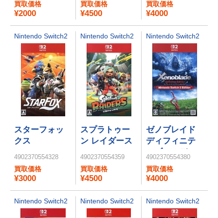
買取価格
買取価格
買取価格
Switch 2
Switch 2
¥2000
¥4500
¥4000
Edition ＋ ジャ
Edition ＋ みん
ンボリーTV
なでリンリン
Nintendo Switch2
Nintendo Switch2
Nintendo Switch2
パーク
スターフォッ
スプラトゥー
ゼノブレイド
クス
ン レイダース
ディフィニテ
ィブ・エディ
4902370554328
4902370554359
4902370554380
ション
買取価格
買取価格
買取価格
Nintendo
¥3000
¥4500
¥4000
Switch 2
Edition
Nintendo Switch2
Nintendo Switch2
Nintendo Switch2