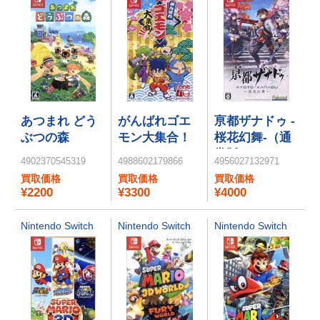
あつまれ どう
がんばれゴエ
亰都ザナドゥ -
ぶつの森
モン大集合！
桜花幻舞-（通
常版）
4902370545319
4988602179866
4956027132971
買取価格
買取価格
買取価格
¥2200
¥3300
¥4000
Nintendo Switch
Nintendo Switch
Nintendo Switch