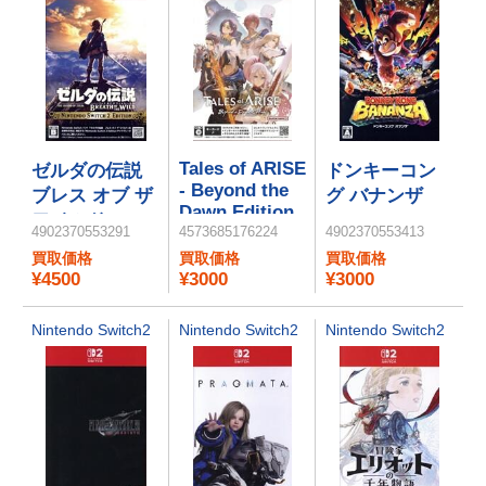
Tales of ARISE
ゼルダの伝説
ドンキーコン
- Beyond the
ブレス オブ ザ
グ バナンザ
Dawn Edition
ワイルド
4902370553291
4573685176224
4902370553413
Nintendo
買取価格
買取価格
買取価格
Switch 2
¥4500
¥3000
¥3000
Edition
Nintendo Switch2
Nintendo Switch2
Nintendo Switch2