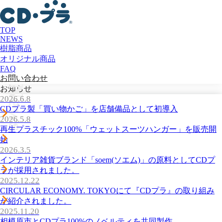
TOP
NEWS
樹脂商品
オリジナル商品
FAQ
お問い合わせ
News
お知らせ
2026.6.8
CDプラ製「買い物かご」を店舗備品として初導入
2026.5.8
再生プラスチック100%「ウェットスーツハンガー」を販売開
始
2026.3.5
インテリア雑貨ブランド「soem(ソエム)」の原料としてCDプ
ラが採用されました。
2025.12.22
CIRCULAR ECONOMY. TOKYOにて『CDプラ』の取り組み
が紹介されました。
2025.11.20
相模原市とCDプラ100%のノベルティを共同製作