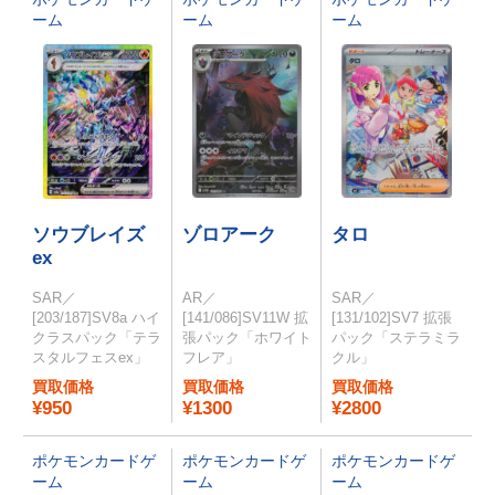
ーム
ーム
ーム
ソウブレイズ
ゾロアーク
タロ
ex
SAR／
AR／
SAR／
[203/187]SV8a ハイ
[141/086]SV11W 拡
[131/102]SV7 拡張
クラスパック「テラ
張パック「ホワイト
パック「ステラミラ
スタルフェスex」
フレア」
クル」
買取価格
買取価格
買取価格
¥950
¥1300
¥2800
ポケモンカードゲ
ポケモンカードゲ
ポケモンカードゲ
ーム
ーム
ーム