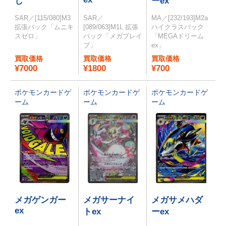
し
ーex
SAR／[115/080]M3
SAR／
MA／[232/193]M2a
拡張パック「ムニキ
[089/063]M1L 拡張
ハイクラスパック
スゼロ」
パック「メガブレイ
「MEGAドリーム
ブ」
ex」
買取価格
買取価格
買取価格
¥7000
¥1800
¥700
ポケモンカードゲ
ポケモンカードゲ
ポケモンカードゲ
ーム
ーム
ーム
メガゲンガー
メガサーナイ
メガサメハダ
ex
トex
ーex