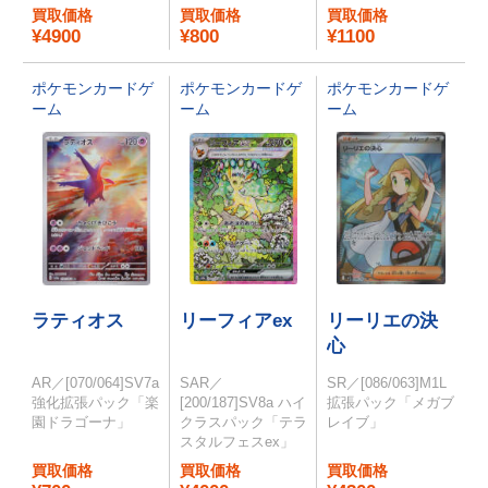
買取価格
買取価格
買取価格
¥4900
¥800
¥1100
ポケモンカードゲ
ポケモンカードゲ
ポケモンカードゲ
ーム
ーム
ーム
ラティオス
リーフィアex
リーリエの決
心
AR／[070/064]SV7a
SAR／
SR／[086/063]M1L
強化拡張パック「楽
[200/187]SV8a ハイ
拡張パック「メガブ
園ドラゴーナ」
クラスパック「テラ
レイブ」
スタルフェスex」
買取価格
買取価格
買取価格