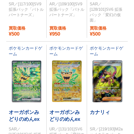
ex
SR／[117/100]SV9
AR／[109/100]SV9
SAR／
拡張パック「バトル
拡張パック「バトル
[128/101]SV6 拡張
パートナーズ」
パートナーズ」
パック「変幻の仮
面」
買取価格
買取価格
買取価格
¥500
¥950
¥500
ポケモンカードゲ
ポケモンカードゲ
ポケモンカードゲ
ーム
ーム
ーム
オーガポンみ
オーガポンみ
カナリィ
どりのめんex
どりのめんex
SAR／
UR／[131/101]SV6
SR／[219/193]M2a