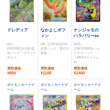
ドレディア
なかよしポフ
ナンジャモの
ィン
ハラバリーex
AR／
UR／[133/101]SV6
SAR／
[092/086]SV11B 拡
拡張パック「変幻の
[236/193]M2a ハイ
張パック「ブラック
仮面」
クラスパック
ボルト」
「MEGAドリーム
ex」
買取価格
買取価格
買取価格
¥850
¥1100
¥2400
ポケモンカードゲ
ポケモンカードゲ
ポケモンカードゲ
ーム
ーム
ーム