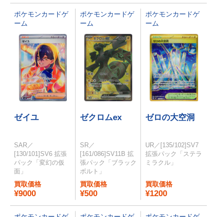
ポケモンカードゲ
ポケモンカードゲ
ポケモンカードゲ
ーム
ーム
ーム
ゼイユ
ゼクロムex
ゼロの大空洞
SAR／
SR／
UR／[135/102]SV7
[130/101]SV6 拡張
[161/086]SV11B 拡
拡張パック「ステラ
パック「変幻の仮
張パック「ブラック
ミラクル」
面」
ボルト」
買取価格
買取価格
買取価格
¥9000
¥500
¥1200
ポケモンカードゲ
ポケモンカードゲ
ポケモンカードゲ