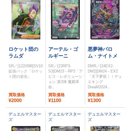
ロケット団の
アーテル・ゴ
悪夢神バロ
ラムダ
ルギーニ
ム・ナイトメ
ア
SR／[122/098]SV10
SR／[23RP3-
DMR／[24EX2-
拡張パック「ロケッ
S3]DM23－RP3「ア
DM2]DM24－EX2
ト団の栄光」
ビス・レボリューシ
「天下夢双！！デュ
ョン 第3弾 魔覇革
エキング
命」
DreaM2024」
買取価格
買取価格
買取価格
¥2000
¥1100
¥1300
デュエルマスター
デュエルマスター
デュエルマスター
ズ
ズ
ズ