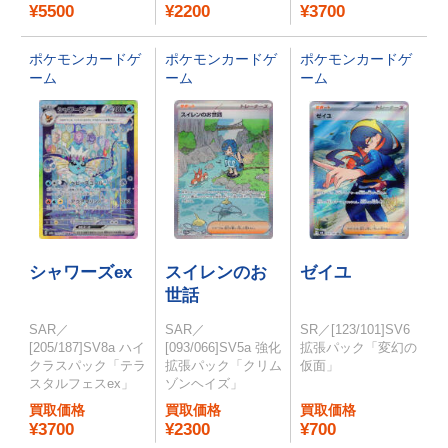
¥5500
¥2200
¥3700
ポケモンカードゲ
ポケモンカードゲ
ポケモンカードゲ
ーム
ーム
ーム
シャワーズex
スイレンのお
ゼイユ
世話
SAR／
SAR／
SR／[123/101]SV6
[205/187]SV8a ハイ
[093/066]SV5a 強化
拡張パック「変幻の
クラスパック「テラ
拡張パック「クリム
仮面」
スタルフェスex」
ゾンヘイズ」
買取価格
買取価格
買取価格
¥3700
¥2300
¥700