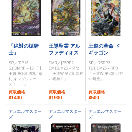
「絶対の楯騎
王導聖霊 アル
王道の革命 ド
士」
ファディオス
ギラゴン
SR／[RP13-
DMR／[25RP2-
SR／[25RP3-
S1]DMRP－13 「十
DM1]DM25－RP2
TD1]DM25－RP3
王篇 第1弾 切札×鬼
「王道W 第2弾 邪神
「王道W 第3弾 邪神
札 キングウォー
vs邪神Ⅱ」
vs時皇」
ズ！！！」
買取価格
買取価格
買取価格
¥1400
¥1900
¥500
デュエルマスター
デュエルマスター
デュエルマスター
ズ
ズ
ズ