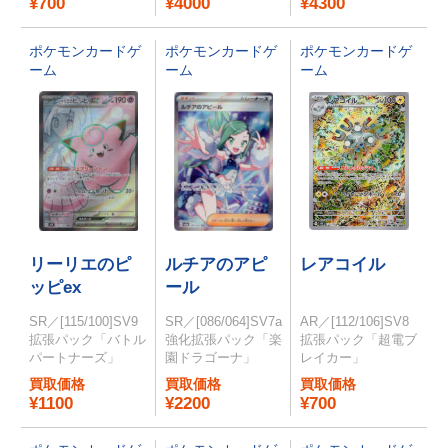
¥700
¥4000
¥4300
ポケモンカードゲ
ポケモンカードゲ
ポケモンカードゲ
ーム
ーム
ーム
リーリエのピ
ルチアのアピ
レアコイル
ッピex
ール
SR／[115/100]SV9
SR／[086/064]SV7a
AR／[112/106]SV8
拡張パック「バトル
強化拡張パック「楽
拡張パック「超電ブ
パートナーズ」
園ドラゴーナ」
レイカー」
買取価格
買取価格
買取価格
¥1100
¥2200
¥700