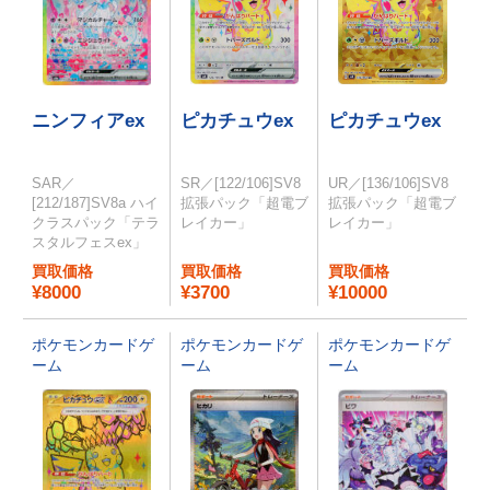
ニンフィアex
ピカチュウex
ピカチュウex
SAR／
SR／[122/106]SV8
UR／[136/106]SV8
[212/187]SV8a ハイ
拡張パック「超電ブ
拡張パック「超電ブ
クラスパック「テラ
レイカー」
レイカー」
スタルフェスex」
買取価格
買取価格
買取価格
¥8000
¥3700
¥10000
ポケモンカードゲ
ポケモンカードゲ
ポケモンカードゲ
ーム
ーム
ーム