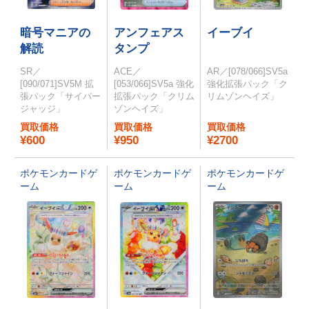
暗号マニアの
アンフェアス
イーブイ
解読
タンプ
SR／
ACE／
AR／[078/066]SV5a
[090/071]SV5M 拡
[053/066]SV5a 強化
強化拡張パック「ク
張パック「サイバー
拡張パック「クリム
リムゾンヘイズ」
ジャッジ」
ゾンヘイズ」
買取価格
買取価格
買取価格
¥600
¥950
¥2700
ポケモンカードゲ
ポケモンカードゲ
ポケモンカードゲ
ーム
ーム
ーム