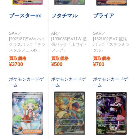
ブースターex
フタチマル
ブライア
SAR／
AR／
SAR／
[202/187]SV8a ハイ
[103/086]SV11W 拡
[132/102]SV7 拡張
クラスパック「テラ
張パック「ホワイト
パック「ステラミラ
スタルフェスex」
フレア」
クル」
買取価格
買取価格
買取価格
¥3700
¥500
¥700
ポケモンカードゲ
ポケモンカードゲ
ポケモンカードゲ
ーム
ーム
ーム