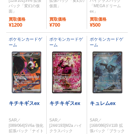
[125/101]SV6 拡張
拡張パック「変幻の
ハイクラスパック
パック「変幻の仮
仮面」
「MEGAドリーム
面」
ex」
買取価格
買取価格
買取価格
¥1200
¥700
¥500
ポケモンカードゲ
ポケモンカードゲ
ポケモンカードゲ
ーム
ーム
ーム
キチキギスex
キチキギスex
キュレムex
SAR／
SAR／
SAR／
[089/064]SV6a 強化
[244/193]M2a ハイ
[168/086]SV11B 拡
拡張パック「ナイト
クラスパック
張パック「ブラック