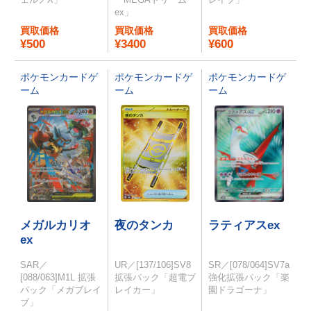
ex」
買取価格
買取価格
買取価格
¥500
¥3400
¥600
ポケモンカードゲ
ポケモンカードゲ
ポケモンカードゲ
ーム
ーム
ーム
メガルカリオ
夜のタンカ
ラティアスex
ex
SAR／
UR／[137/106]SV8
SR／[078/064]SV7a
[088/063]M1L 拡張
拡張パック「超電ブ
強化拡張パック「楽
パック「メガブレイ
レイカー」
園ドラゴーナ」
ブ」