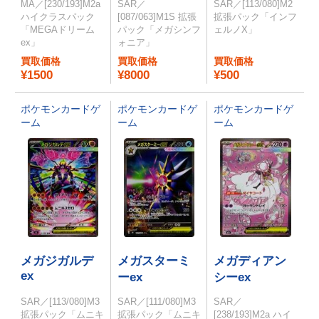
MA／[230/193]M2a
SAR／
SAR／[113/080]M2
ハイクラスパック
[087/063]M1S 拡張
拡張パック「インフ
「MEGAドリーム
パック「メガシンフ
ェルノX」
ex」
ォニア」
買取価格
買取価格
買取価格
¥1500
¥8000
¥500
ポケモンカードゲ
ポケモンカードゲ
ポケモンカードゲ
ーム
ーム
ーム
メガジガルデ
メガスターミ
メガディアン
ex
ーex
シーex
SAR／[113/080]M3
SAR／[111/080]M3
SAR／
拡張パック「ムニキ
拡張パック「ムニキ
[238/193]M2a ハイ