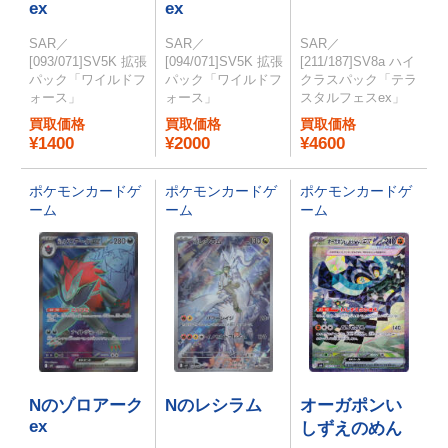
ex
ex
SAR／
SAR／
SAR／
[093/071]SV5K 拡張
[094/071]SV5K 拡張
[211/187]SV8a ハイ
パック「ワイルドフ
パック「ワイルドフ
クラスパック「テラ
ォース」
ォース」
スタルフェスex」
買取価格
買取価格
買取価格
¥1400
¥2000
¥4600
ポケモンカードゲ
ポケモンカードゲ
ポケモンカードゲ
ーム
ーム
ーム
Nのゾロアーク
Nのレシラム
オーガポンい
ex
しずえのめん