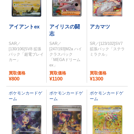
アイアントex
アイリスの闘
アカマツ
志
SAR／
SAR／
SR／[123/102]SV7
[130/106]SV8 拡張
[247/193]M2a ハイ
拡張パック「ステラ
パック「超電ブレイ
クラスパック
ミラクル」
カー」
「MEGAドリーム
ex」
買取価格
買取価格
買取価格
¥800
¥1100
¥1300
ポケモンカードゲ
ポケモンカードゲ
ポケモンカードゲ
ーム
ーム
ーム