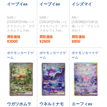
イーブイex
イーブイex
イシズマイ
SAR／
SAR／
AR／
[223/187]SV8a ハイ
[224/187]SV8a ハイ
[135/086]SV11B 拡
クラスパック「テラ
クラスパック「テラ
張パック「ブラック
スタルフェスex」
スタルフェスex」
ボルト」
買取価格
買取価格
買取価格
¥3000
¥2600
¥850
ポケモンカードゲ
ポケモンカードゲ
ポケモンカードゲ
ーム
ーム
ーム
ウガツホムラ
ウネルミナモ
エーフィex