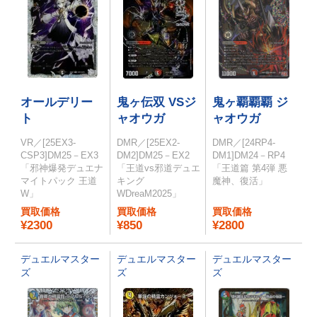
オールデリー
鬼ヶ伝双 VSジ
鬼ヶ覇覇覇 ジ
ト
ャオウガ
ャオウガ
VR／[25EX3-
DMR／[25EX2-
DMR／[24RP4-
CSP3]DM25－EX3
DM2]DM25－EX2
DM1]DM24－RP4
「邪神爆発デュエナ
「王道vs邪道デュエ
「王道篇 第4弾 悪
マイトパック 王道
キング
魔神、復活」
W」
WDreaM2025」
買取価格
買取価格
買取価格
¥2300
¥850
¥2800
デュエルマスター
デュエルマスター
デュエルマスター
ズ
ズ
ズ