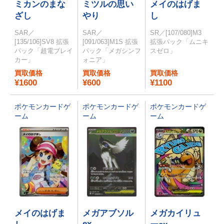
ミカンのまな
ミツルの思い
メイのはげま
ざし
やり
し
SAR／
SAR／
SR／[107/080]M3
[135/106]SV8 拡張
[091/063]M1S 拡張
拡張パック「ムニキ
パック「超電ブレイ
パック「メガシンフ
スゼロ」
カー」
ォニア」
買取価格
買取価格
買取価格
¥1600
¥600
¥1100
ポケモンカードゲ
ポケモンカードゲ
ポケモンカードゲ
ーム
ーム
ーム
メイのはげま
メガアブソル
メガカイリュ
ex