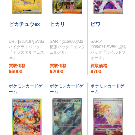
ピカチュウex
ヒカリ
ビワ
UR／[236/187]SV8a
SAR／[115/080]M2
SAR／
ハイクラスパック
拡張パック「インフ
[096/071]SV5K 拡張
「テラスタルフェス
ェルノX」
パック「ワイルドフ
ex」
ォース」
買取価格
買取価格
買取価格
¥6000
¥2000
¥700
ポケモンカードゲ
ポケモンカードゲ
ポケモンカードゲ
ーム
ーム
ーム