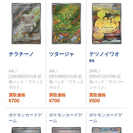
チラチーノ
ツタージャ
テツノイワオ
ex
AR／
AR／
SAR／
[158/086]SV11B 拡
[087/086]SV11B 拡
[095/071]SV5M 拡
張パック「ブラック
張パック「ブラック
張パック「サイバー
ボルト」
ボルト」
ジャッジ」
買取価格
買取価格
買取価格
¥700
¥700
¥500
ポケモンカードゲ
ポケモンカードゲ
ポケモンカードゲ
ーム
ーム
ーム