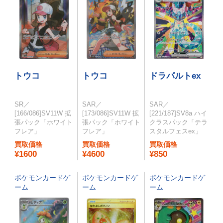
トウコ
トウコ
ドラパルトex
SR／
SAR／
SAR／
[166/086]SV11W 拡
[173/086]SV11W 拡
[221/187]SV8a ハイ
張パック「ホワイト
張パック「ホワイト
クラスパック「テラ
フレア」
フレア」
スタルフェスex」
買取価格
買取価格
買取価格
¥1600
¥4600
¥850
ポケモンカードゲ
ポケモンカードゲ
ポケモンカードゲ
ーム
ーム
ーム