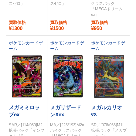
スゼロ」
スゼロ」
クラスパック
「MEGAドリーム
ex」
買取価格
買取価格
買取価格
¥1300
¥1500
¥950
ポケモンカードゲ
ポケモンカードゲ
ポケモンカードゲ
ーム
ーム
ーム
メガミミロッ
メガリザード
メガルカリオ
ex
プex
ンXex
SAR／[114/080]M2
MA／[223/193]M2a
SR／[078/063]M1L
拡張パック「インフ
ハイクラスパック
拡張パック「メガブ
ェルノX」
「MEGAドリーム
レイブ」