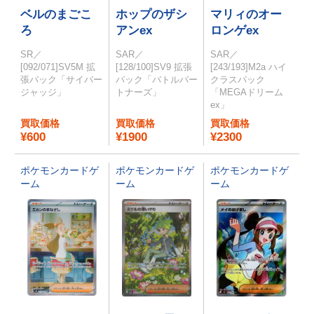
ベルのまごこ
ホップのザシ
マリィのオー
ろ
アンex
ロンゲex
SR／
SAR／
SAR／
[092/071]SV5M 拡
[128/100]SV9 拡張
[243/193]M2a ハイ
張パック「サイバー
パック「バトルパー
クラスパック
ジャッジ」
トナーズ」
「MEGAドリーム
ex」
買取価格
買取価格
買取価格
¥600
¥1900
¥2300
ポケモンカードゲ
ポケモンカードゲ
ポケモンカードゲ
ーム
ーム
ーム