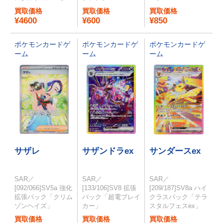
買取価格
買取価格
買取価格
¥4600
¥600
¥850
ポケモンカードゲ
ポケモンカードゲ
ポケモンカードゲ
ーム
ーム
ーム
サザレ
サザンドラex
サンダースex
SAR／
SAR／
SAR／
[092/066]SV5a 強化
[133/106]SV8 拡張
[209/187]SV8a ハイ
拡張パック「クリム
パック「超電ブレイ
クラスパック「テラ
ゾンヘイズ」
カー」
スタルフェスex」
買取価格
買取価格
買取価格