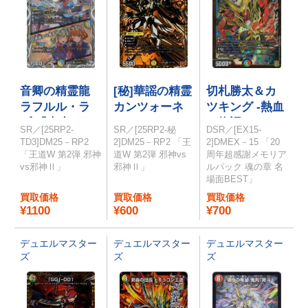
音卿の精霊龍
[秘]華謡の精霊
切札勝太＆カ
ラフルル・ラ
カンツォーネ
ツキング -熱血
ブ/「未来から
の物語-
SR／[25RP2-
SR／[25RP2-秘
DSR／[EX15-
来る、だから
TD3]DM25－RP2
2]DM25－RP2 「王
2]DMEX－15 「20
ミラクル」
「王道W 第2弾 邪神
道W 第2弾 邪神vs
周年超感謝メモリア
vs邪神Ⅱ」
邪神Ⅱ」
ルパック 魂の章 名
場面BEST」
買取価格
買取価格
買取価格
¥1100
¥600
¥700
デュエルマスター
デュエルマスター
デュエルマスター
ズ
ズ
ズ