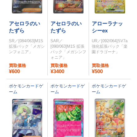
アセロラのい
アセロラのい
アローラナッ
たずら
たずら
シーex
SR／[084/063]M1S
SAR／
UR／[092/064]SV7a
拡張パック「メガシ
[090/063]M1S 拡張
強化拡張パック「楽
ンフォニア」
パック「メガシンフ
園ドラゴーナ」
ォニア」
買取価格
買取価格
買取価格
¥600
¥3400
¥500
ポケモンカードゲ
ポケモンカードゲ
ポケモンカードゲ
ーム
ーム
ーム