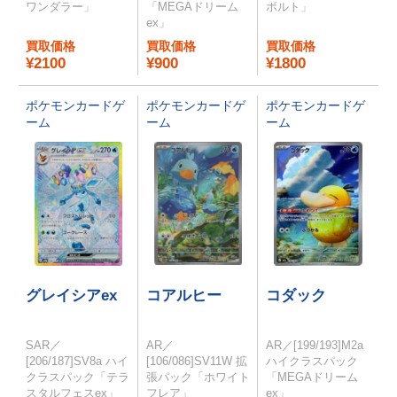
ワンダラー」
「MEGAドリーム
ボルト」
ex」
買取価格
買取価格
買取価格
¥2100
¥900
¥1800
ポケモンカードゲ
ポケモンカードゲ
ポケモンカードゲ
ーム
ーム
ーム
グレイシアex
コアルヒー
コダック
SAR／
AR／
AR／[199/193]M2a
[206/187]SV8a ハイ
[106/086]SV11W 拡
ハイクラスパック
クラスパック「テラ
張パック「ホワイト
「MEGAドリーム
スタルフェスex」
フレア」
ex」